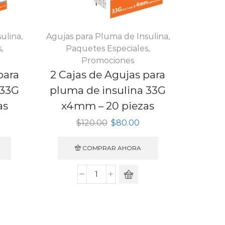
sulina
,
Agujas para Pluma de Insulina
,
s
,
Paquetes Especiales
,
Promociones
para
2 Cajas de Agujas para
 33G
pluma de insulina 33G
as
x4mm – 20 piezas
urrent
Original
Current
$
120.00
$
80.00
rice
price
price
:
was:
is:
COMPRAR AHORA
120.00.
$120.00.
$80.00.