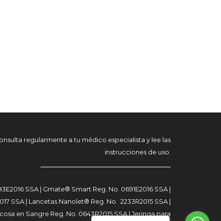
onsulta regularmente a tu médico especialista y lee las
instrucciones de uso.
_________________________________
3E2016 SSA | Gmate® Smart Reg. No. 0691E2016 SSA |
7 SSA | Lancetas Nanolet® Reg. No. 2233R2015 SSA |
cosa en Sangre Reg. No. 0643R2015 SSA | Jeringa para