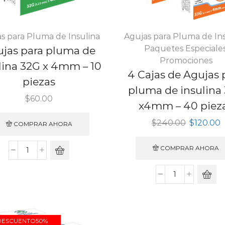
s para Pluma de Insulina
Agujas para Pluma de In
Paquetes Especiale
jas para pluma de
Promociones
lina 32G x 4mm – 10
4 Cajas de Agujas 
piezas
pluma de insulina
$
60.00
x4mm – 40 piez
Original
C
$
240.00
$
120.00
COMPRAR AHORA
price
p
was:
is
COMPRAR AHORA
$240.00.
$
DESCUENTO
50%