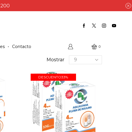
$200
les
Contacto
0
Productos
Mostrar
por
página
DESCUENTO
33%