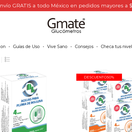
nvío GRATIS a todo México en pedidos mayores a 
on
Guías de Uso
Vive Sano
Consejos
Checa tus nive
DESCUENTO
50%