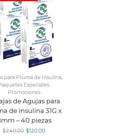
s para Pluma de Insulina
,
Paquetes Especiales
,
Promociones
ajas de Agujas para
a de insulina 31G x
8mm – 40 piezas
Original
Current
$
240.00
$
120.00
price
price