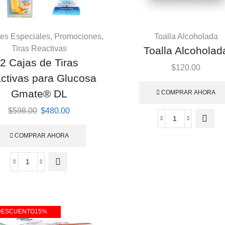
es Especiales
,
Promociones
,
Toalla Alcoholada
Tiras Reactivas
Toalla Alcoholad
2 Cajas de Tiras
$
120.00
ctivas para Glucosa
Gmate® DL
COMPRAR AHORA
Original
Current
$
598.00
$
480.00
price
price
was:
is:
COMPRAR AHORA
$598.00.
$480.00.
DESCUENTO
15%