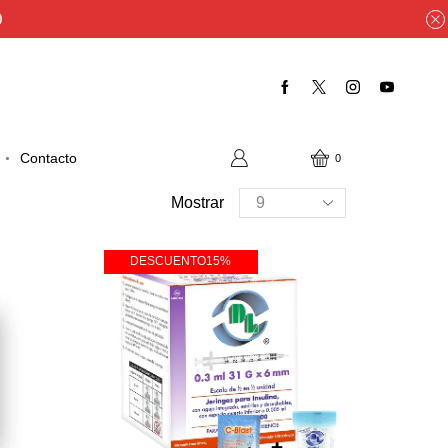
0
Contacto
0
Productos
Mostrar
por
página
DESCUENTO
15%