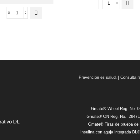
$315.00.
$268.00.
Prevención es salud. | Consulta r
Gmate® Wheel Reg. No. 0
Gmate® ON Reg. No. 2847E2
rativo DL
Gmate® Tiras de prueba de 
Insulina con aguja integrada D