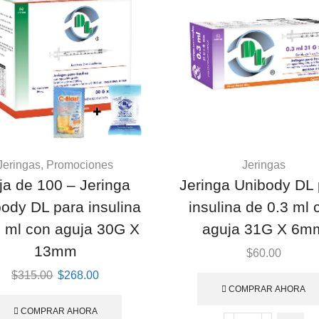
Jeringas
,
Promociones
Jeringas
ja de 100 – Jeringa
Jeringa Unibody DL 
ody DL para insulina
insulina de 0.3 ml 
1 ml con aguja 30G X
aguja 31G X 6m
13mm
$
60.00
Original
Current
$
315.00
$
268.00
COMPRAR AHORA
price
price
was:
is:
COMPRAR AHORA