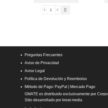
$355.00.
$302.00.
Preguntas Frecuentes
Aviso de Privacidad
Aviso Legal
Política de Devolución y Reembolso
Método de Pago: PayPal | Mercado Pago
GMATE es distribuido exclusivamente por
Corpo
Sitio desarrollado por
kreat media
Facebook
Twitter
Instagram
Youtube