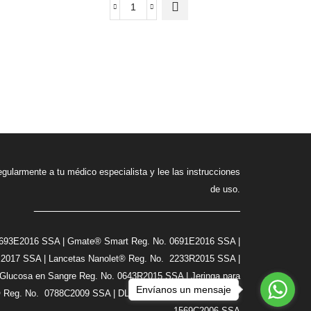
egularmente a tu médico especialista y lee las instrucciones
de uso.
_________________________________
693E2016 SSA | Gmate® Smart Reg. No. 0691E2016 SSA |
017 SSA | Lancetas Nanolet® Reg. No. 2233R2015 SSA |
Glucosa en Sangre Reg. No. 0643R2015 SSA | Jeringa para
Envíanos un mensaje
L® Reg. No. 0788C2009 SSA | DL Toalla Alcoholada Reg. No.
1569C2006 SSA