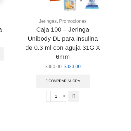
Jeringas
,
Promociones
a
Caja 100 – Jeringa
Unibody DL para insulina
de 0.3 ml con aguja 31G X
6mm
Original
Current
$
380.00
$
323.00
price
price
was:
is:
COMPRAR AHORA
$380.00.
$323.00.