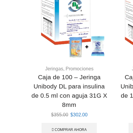
Jeringas
,
Promociones
Caja de 100 – Jeringa
Ca
Unibody DL para insulina
Unib
de 0.5 ml con aguja 31G X
de 
8mm
Original
Current
$
355.00
$
302.00
price
price
was:
is:
COMPRAR AHORA